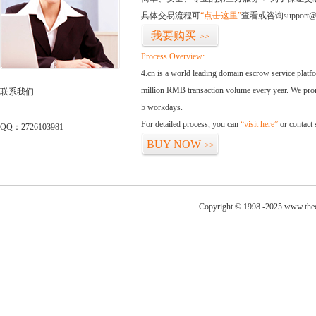
具体交易流程可
“点击这里”
查看或咨询support@
我要购买
>>
Process Overview:
4.cn is a world leading domain escrow service plat
million RMB transaction volume every year. We promi
联系我们
5 workdays.
For detailed process, you can
“visit here”
or contact
QQ：2726103981
BUY NOW
>>
Copyright © 1998 -2025 www.thecl